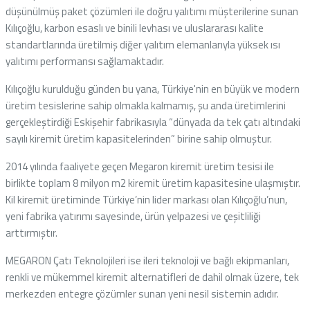
düşünülmüş paket çözümleri ile doğru yalıtımı müşterilerine sunan
Kılıçoğlu, karbon esaslı ve binili levhası ve uluslararası kalite
standartlarında üretilmiş diğer yalıtım elemanlarıyla yüksek ısı
yalıtımı performansı sağlamaktadır.
Kılıçoğlu kurulduğu günden bu yana, Türkiye'nin en büyük ve modern
üretim tesislerine sahip olmakla kalmamış, şu anda üretimlerini
gerçekleştirdiği Eskişehir fabrikasıyla “dünyada da tek çatı altındaki
sayılı kiremit üretim kapasitelerinden” birine sahip olmuştur.
2014 yılında faaliyete geçen Megaron kiremit üretim tesisi ile
birlikte toplam 8 milyon m2 kiremit üretim kapasitesine ulaşmıştır.
Kil kiremit üretiminde Türkiye’nin lider markası olan Kılıçoğlu’nun,
yeni fabrika yatırımı sayesinde, ürün yelpazesi ve çeşitliliği
arttırmıştır.
MEGARON Çatı Teknolojileri ise ileri teknoloji ve bağlı ekipmanları,
renkli ve mükemmel kiremit alternatifleri de dahil olmak üzere, tek
merkezden entegre çözümler sunan yeni nesil sistemin adıdır.