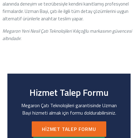
alanında deneyim ve tecrübesiyle kendini kanıtlamış profesyonel
firmalardır. Uzman Bayi, çatı ile ilgili tüm detay çözümlerini uygun
alternatif ürünlerle anahtar teslim yapar.
Megaron Yeni Nesil Çatı Teknolojileri Kılıçoğlu markasının güvencesi
altındadır.
Hizmet Talep Formu
Megaron Çatı Teknolojileri garantisinde Uzman
Bayi hizmeti almak için formu doldurabilirsiniz.
HIZMET TALEP FORMU