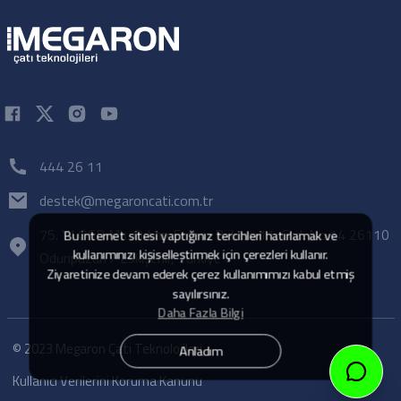
444 26 11
destek@megaroncati.com.tr
75. Yıl OSB Mh. Orhan Erdem Bulvarı 11. Cad. No:14 26110
Bu internet sitesi yaptığınız tercihleri hatırlamak ve
kullanımınızı kişiselleştirmek için çerezleri kullanır.
Odunpazarı / Eskişehir, Türkiye
Ziyaretinize devam ederek çerez kullanımımızı kabul etmiş
sayılırsınız.
Daha Fazla Bilgi
© 2023 Megaron Çatı Teknolojileri.
Anladım
Kullanıcı Verilerini Koruma Kanunu